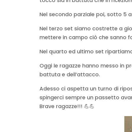
tocco sia in battuta che in ricezion
Nel secondo parziale poi, sotto 5 a
Nel terzo set siamo costrette a gi
mettere in campo ciò che sanno fa
Nel quarto ed ultimo set ripartiamo
Oggi le ragazze hanno messo in pra
battuta e dell’attacco.
Adesso ci aspetta un turno di rip
spingerci sempre un passetto avan
Brave ragazze!!! 💪💪