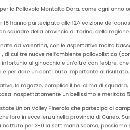
 per la Pallavolo Montalto Dora, come ogni anno o
er 18 hanno partecipato alla 12^ edizione del con
con squadre della provincia di Torino, della regione
ate da Valentina, con le aspettative molto basse
 di cui tre nuove nell’ambiente pallavolistico (c
infortunio al ginocchio e un’altra con febbre, che
e per dare un contributo importante al risultato.
ve, le ragazze, complice il bel clima di squadra, 
 casa inaspettatamente un bellissimo e meritato 
state Union Volley Pinerolo che partecipa al cam
che loro in eccellenza nella provincia di Cuneo, 
 battuto per 3-0 la settimana scorsa, possiamo so