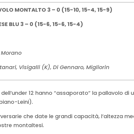
OLO MONTALTO 3 – 0 (15-10, 15-4, 15-9)
 BLU 3 – 0 (15-6, 15-6, 15-4)
o Morano
ari, Visigalli (K), Di Gennaro, Migliorin
ell’under 12 hanno “assaporato” la pallavolo di un
iano-Leini).
versarie che date le grandi capacità, l’altezza me
ostre montaltesi.