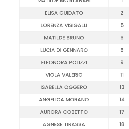
MATILDE MONTANARI
1
ELISA GUIDATO
2
LORENZA VISIGALLI
5
MATILDE BRUNO
6
LUCIA DI GENNARO
8
ELEONORA POLIZZI
9
VIOLA VALERIO
11
ISABELLA OGGERO
13
ANGELICA MORANO
14
AURORA COBETTO
17
AGNESE TIRASSA
18