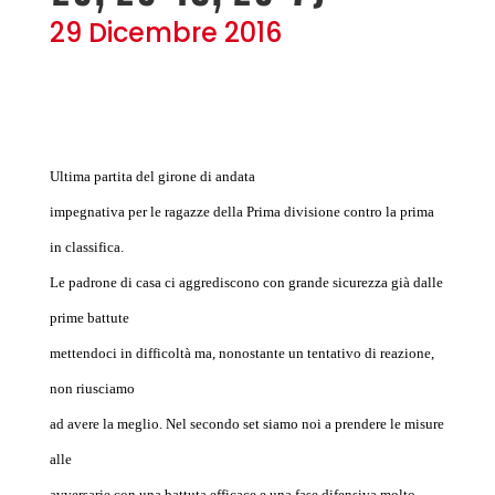
29 Dicembre 2016
Ultima partita del girone di andata
impegnativa per le ragazze della Prima divisione contro la prima
in classifica.
Le padrone di casa ci aggrediscono con grande sicurezza già dalle
prime battute
mettendoci in difficoltà ma, nonostante un tentativo di reazione,
non riusciamo
ad avere la meglio. Nel secondo set siamo noi a prendere le misure
alle
avversarie con una battuta efficace e una fase difensiva molto