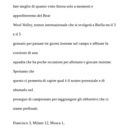
fare meglio di quanto visto finora solo a momenti e
approfitteremo del Bear
Wool Volley, torneo internazionale che si svolgerà a Biella tra il 3
e il 5
gennaio per passare tre giorni insieme sul campo e affinare la
coesione di una
squadra che ha poche occasioni per allenarsi e giocare insieme.
Speriamo che
questo ci permetta di capire qual è il nostro potenziale e di
sfruttarlo nel
proseguo di campionato per raggiungere gli obbiettivi che ci
siamo prefissati.
Francisco 3, Milani 12, Mosca 1,