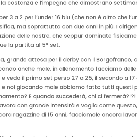
, la costanza e l’impegno che dimostrano settima
r 3 a 2 per l’under 16 blu (che non è altro che l’u
fica, ma soprattutto con due anni in più. I dirige
azione delle nostre, che seppur dominate fisicame
 la partita al 5° set.
 grande attesa per il derby con il Borgofranco, c
ocando anche male, in allenamento facciamo delle 
, e vedo il primo set perso 27 a 25, il secondo a 17 
a, e noi giocando male abbiamo fatto tutti questi 
enamento? E quando succederà, chi ci fermerà?!?!
avora con grande intensità e voglia come questo, 
ncora ragazzine di 15 anni, facciamole ancora lavo