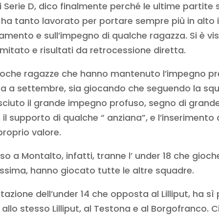
i Serie D, dico finalmente perché le ultime partit
a tanto lavorato per portare sempre più in alto i 
mento e sull’impegno di qualche ragazza. Si è vi
mitato e risultati da retrocessione diretta.
e poche ragazze che hanno mantenuto l’impegno p
sa a settembre, sia giocando che seguendo la squ
sciuto il grande impegno profuso, segno di grande
n il supporto di qualche “ anziana”, e l’inseriment
 proprio valore.
 a Montalto, infatti, tranne l’ under 18 che gioche
ssima, hanno giocato tutte le altre squadre.
azione dell’under 14 che opposta al Lilliput, ha s
i allo stesso Lilliput, al Testona e al Borgofranco