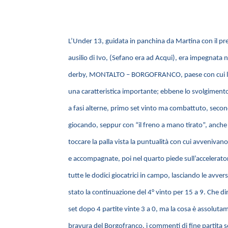
L’Under 13, guidata in panchina da Martina con il pr
ausilio di Ivo, (Sefano era ad Acqui), era impegnata ne
derby, MONTALTO – BORGOFRANCO, paese con cui la 
una caratteristica importante; ebbene lo svolgimento
a fasi alterne, primo set vinto ma combattuto, seco
giocando, seppur con “il freno a mano tirato”, anche
toccare la palla vista la puntualità con cui avvenivan
e accompagnate, poi nel quarto piede sull’accelerator
tutte le dodici giocatrici in campo, lasciando le avversa
stato la continuazione del 4° vinto per 15 a 9. Che d
set dopo 4 partite vinte 3 a 0, ma la cosa è assoluta
bravura del Borgofranco, i commenti di fine partita 