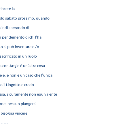
incere la
 volo sabato prossimo, quando
quindi sperando di
n per demerito di chi l’ha
n si può inventare e /o
sacrificato in un ruolo
 con Angie è un’altra cosa
 è, e non è un caso che l’unica
o il Lingotto e credo
pressa, sicuramente non equivalente
one, nessun piangersi
e bisogna vincere,
………….