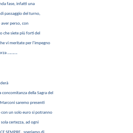
nda fase, infatti una
 di passaggio del turno,
po aver perso, con
 che siete più forti del
che vi meritate per l’impegno
 forza ……….
nderà
a concomitanza della Sagra del
o Marconi saremo presenti
e con un solo euro si potranno
 sola certezza, ad ogni
VINCE SEMPRE, speriamo di