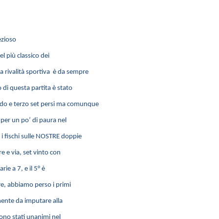
ezioso
l più classico dei
rivalità sportiva è da sempre
 di questa partita è stato
ndo e terzo set persi ma comunque
 per un po’ di paura nel
o i fischi sulle NOSTRE doppie
e e via, set vinto con
rie a 7, e il 5° è
ire, abbiamo perso i primi
mente da imputare alla
sono stati unanimi nel