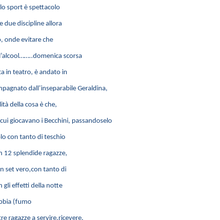
o sport è spettacolo
e due discipline allora
o, onde evitare che
ll’alcool……..domenica scorsa
a in teatro, è andato in
mpagnato dall’inseparabile Geraldina,
ità della cosa è che,
cui giocavano i Becchini, passandoselo
lo con tanto di teschio
 in 12 splendide ragazze,
n set vero,con tanto di
li effetti della notte
nebbia (fumo
re ragazze a servire,ricevere,