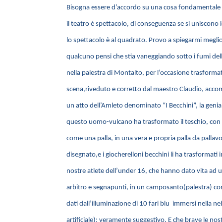
Bisogna essere d’accordo su una cosa fondamentale l
il teatro è spettacolo, di conseguenza se si uniscono l
lo spettacolo è al quadrato. Provo a spiegarmi megli
qualcuno pensi che stia vaneggiando sotto i fumi de
nella palestra di Montalto, per l’occasione trasformat
scena,riveduto e corretto dal maestro Claudio, acco
un atto dell’Amleto denominato “I Becchini”, la genial
questo uomo-vulcano ha trasformato il teschio, con 
come una palla, in una vera e propria palla da pallavo
disegnato,e i giocherelloni becchini li ha trasformati
nostre atlete dell’under 16, che hanno dato vita ad u
arbitro e segnapunti, in un camposanto(palestra) con g
dati dall’illuminazione di 10 fari blu immersi nella 
artificiale); veramente suggestivo. E che brave le nost