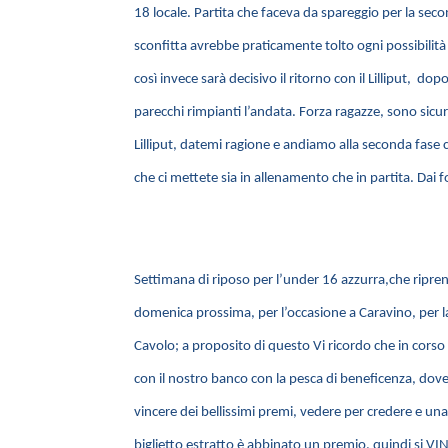
18 locale. Partita che faceva da spareggio per la seco
sconfitta avrebbe praticamente tolto ogni possibilità
così invece sarà decisivo il ritorno con il Lilliput, do
parecchi rimpianti l’andata. Forza ragazze, sono sicuro
Lilliput, datemi ragione e andiamo alla seconda fase 
che ci mettete sia in allenamento che in partita. Dai
Settimana di riposo per l’under 16 azzurra,che ripre
domenica prossima, per l’occasione a Caravino, per l
Cavolo; a proposito di questo Vi ricordo che in cors
con il nostro banco con la pesca di beneficenza, dov
vincere dei bellissimi premi, vedere per credere e una
biglietto estratto è abbinato un premio, quindi si 