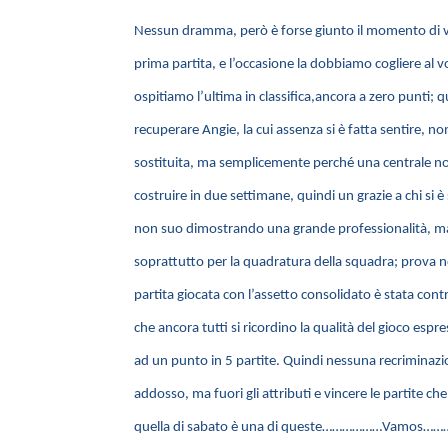
Nessun dramma, però è forse giunto il momento di v
prima partita, e l’occasione la dobbiamo cogliere al
ospitiamo l’ultima in classifica,ancora a zero punti; 
recuperare Angie, la cui assenza si è fatta sentire, no
sostituita, ma semplicemente perché una centrale no
costruire in due settimane, quindi un grazie a chi si è 
non suo dimostrando una grande professionalità, ma
soprattutto per la quadratura della squadra; prova ne
partita giocata con l’assetto consolidato è stata contr
che ancora tutti si ricordino la qualità del gioco es
ad un punto in 5 partite. Quindi nessuna recriminazi
addosso, ma fuori gli attributi e vincere le partite ch
quella di sabato è una di queste………………Vamos…