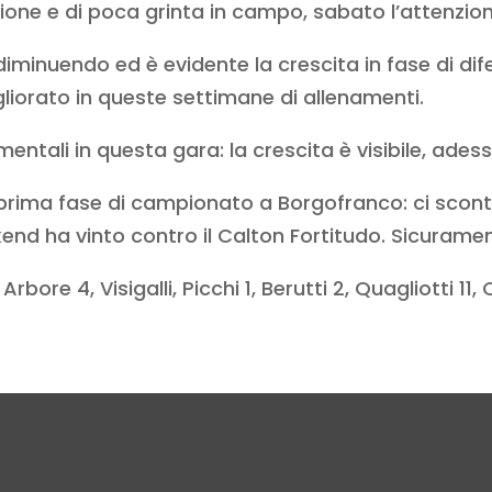
ione e di poca grinta in campo, sabato l’attenzio
diminuendo ed è evidente la crescita in fase di dif
liorato in queste settimane di allenamenti.
ntali in questa gara: la crescita è visibile, ades
a prima fase di campionato a Borgofranco: ci sco
nd ha vinto contro il Calton Fortitudo. Sicuramen
bore 4, Visigalli, Picchi 1, Berutti 2, Quagliotti 11,